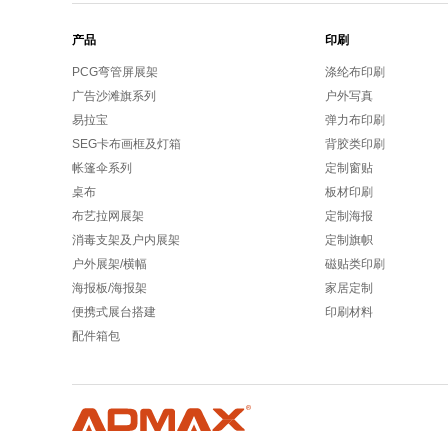
产品
印刷
PCG弯管屏展架
涤纶布印刷
广告沙滩旗系列
户外写真
易拉宝
弹力布印刷
SEG卡布画框及灯箱
背胶类印刷
帐篷伞系列
定制窗贴
桌布
板材印刷
布艺拉网展架
定制海报
消毒支架及户内展架
定制旗帜
户外展架/横幅
磁贴类印刷
海报板/海报架
家居定制
便携式展台搭建
印刷材料
配件箱包