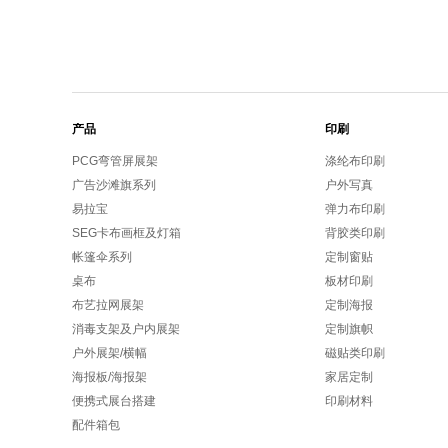
产品
印刷
PCG弯管屏展架
涤纶布印刷
广告沙滩旗系列
户外写真
易拉宝
弹力布印刷
SEG卡布画框及灯箱
背胶类印刷
帐篷伞系列
定制窗贴
桌布
板材印刷
布艺拉网展架
定制海报
消毒支架及户内展架
定制旗帜
户外展架/横幅
磁贴类印刷
海报板/海报架
家居定制
便携式展台搭建
印刷材料
配件箱包