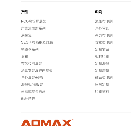
产品
印刷
PCG弯管屏展架
涤纶布印刷
广告沙滩旗系列
户外写真
易拉宝
弹力布印刷
SEG卡布画框及灯箱
背胶类印刷
帐篷伞系列
定制窗贴
桌布
板材印刷
布艺拉网展架
定制海报
消毒支架及户内展架
定制旗帜
户外展架/横幅
磁贴类印刷
海报板/海报架
家居定制
便携式展台搭建
印刷材料
配件箱包